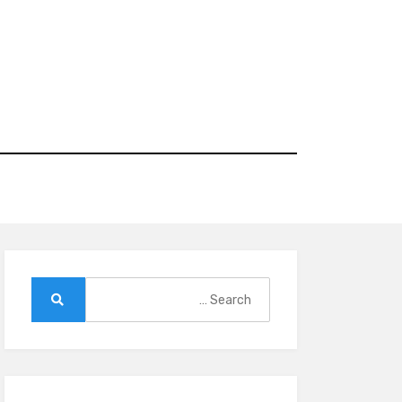
Ski
t
conten
Search
for:
Search