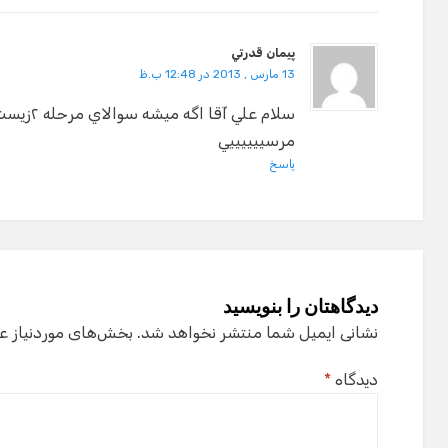
پيمان قدرتي
13 مارس , 2013 در 12:48 ب.ظ
سلام علي آقا اگه ميشه سوالاي مرحله ٢زيست رو هم بذار(مال پارسال)
مرسييييييي
پاسخ
دیدگاهتان را بنویسید
نشانی ایمیل شما منتشر نخواهد شد.
بخش‌های موردنیاز ع
دیدگاه
*