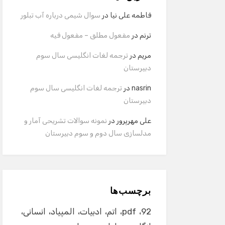
فاطمه علی نیا
در
سوال شیمی درباره آب تبلور
ترنم
در
مفعول مطلق – مفعول فیه
مریم
در
ترجمه لغات انگلیسی سال سوم
دبیرستان
nasrin
در
ترجمه لغات انگلیسی سال سوم
دبیرستان
علی مهرپرور
در
نمونه سوالات تشریحی آمار و
مدلسازی سال دوم و سوم دبیرستان
برچسب‌ها
92
pdf
اتم
ادبیات
المپیاد
انسانی