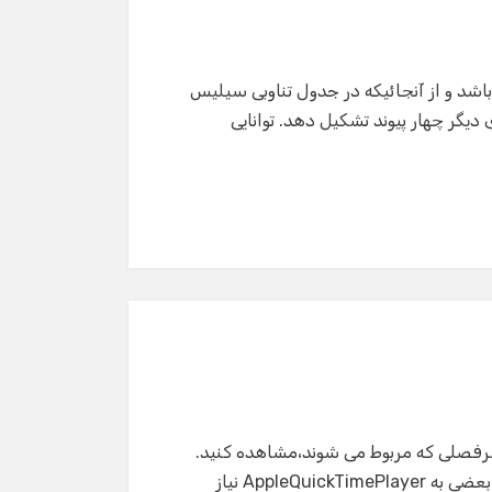
اس چهار عاملی بودن Si استوار می باشد و از آنجائیکه در جدول تناوبی سیلیس
 دیگر چهار پیوند تشکیل دهد. توانایی
 سرفصلی که مربوط می شوند،مشاهده کنید.
برای مشاهده آنها در سایت به AdobeFlashPlayer و برای بعضی به AppleQuickTimePlayer نیاز