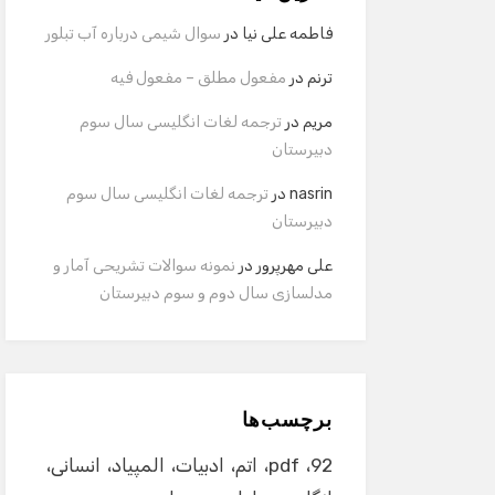
فاطمه علی نیا
در
سوال شیمی درباره آب تبلور
ترنم
در
مفعول مطلق – مفعول فیه
مریم
در
ترجمه لغات انگلیسی سال سوم
دبیرستان
nasrin
در
ترجمه لغات انگلیسی سال سوم
دبیرستان
علی مهرپرور
در
نمونه سوالات تشریحی آمار و
مدلسازی سال دوم و سوم دبیرستان
برچسب‌ها
92
pdf
اتم
ادبیات
المپیاد
انسانی