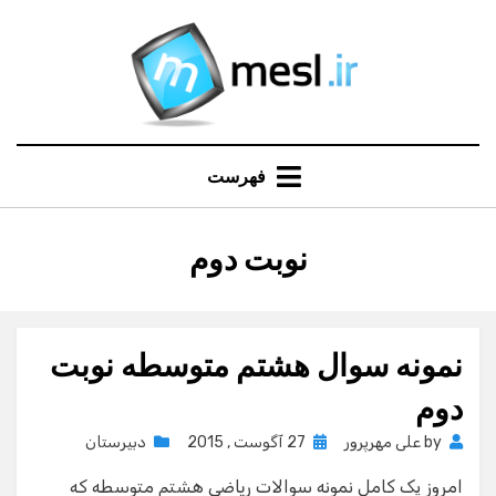
Ski
t
conten
فهرست
:
برچسب
نوبت دوم
نمونه سوال هشتم متوسطه نوبت
دوم
Posted
by
علی مهرپرور
27 آگوست , 2015
دبیرستان
on
امروز پک کامل نمونه سوالات ریاضی هشتم متوسطه که