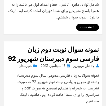
شامل توان ، دایره ، تالس ، خط و اعداد اول می باشد را به
همرا پاسخ تشریحی برای شما عزیزان آماده کرده ایم . لینک
دانلود : نمونه سوال هشتم…
ادامه مطلب
نمونه سوال نوبت دوم زبان
فارسی سوم دبیرستان شهریور 92
Posted
by
علی مهرپرور
17 سپتامبر , 2013
دبیرستان
on
نمونه سوالات زبان فارسی عمومی سال سوم دبیرستان
رشته ی تجربی و ریاضی نوبت دوم شهریور 92 به صورت
تشریحی به همراه راهنمای تصحیح به صورت pdf و
سراسری را برای شما آماده کرده ایم . دانلود : لینک
مستقیم…