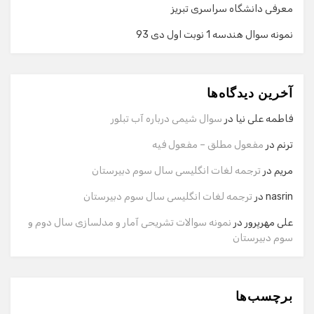
معرفی دانشگاه سراسری تبریز
نمونه سوال هندسه 1 نوبت اول دی 93
گفت‌وگو با دستیار هوشمند
دستیار هوشمند
آخرین دیدگاه‌ها
سلام! برای شروع گفت‌وگو لطفاً شماره تماس یا ایمیل خود را
وارد کنید.
فاطمه علی نیا
در
سوال شیمی درباره آب تبلور
نام
ترنم
در
مفعول مطلق – مفعول فیه
مریم
در
ترجمه لغات انگلیسی سال سوم دبیرستان
شماره تماس
nasrin
در
ترجمه لغات انگلیسی سال سوم دبیرستان
علی مهرپرور
در
نمونه سوالات تشریحی آمار و مدلسازی سال دوم و
سوم دبیرستان
ایمیل
برچسب‌ها
شروع گفت‌وگو