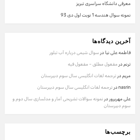
معرفی دانشگاه سراسری تبریز
نمونه سوال هندسه 1 نوبت اول دی 93
گفت‌وگو با دستیار هوشمند
دستیار هوشمند
آخرین دیدگاه‌ها
سلام! برای شروع گفت‌وگو لطفاً شماره تماس یا ایمیل خود را
وارد کنید.
فاطمه علی نیا
در
سوال شیمی درباره آب تبلور
نام
ترنم
در
مفعول مطلق – مفعول فیه
مریم
در
ترجمه لغات انگلیسی سال سوم دبیرستان
شماره تماس
nasrin
در
ترجمه لغات انگلیسی سال سوم دبیرستان
علی مهرپرور
در
نمونه سوالات تشریحی آمار و مدلسازی سال دوم و
سوم دبیرستان
ایمیل
برچسب‌ها
شروع گفت‌وگو