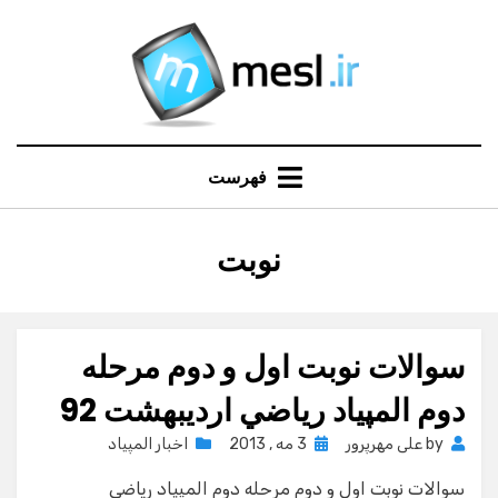
Ski
t
conten
فهرست
:
نوبت
برچسب
سوالات نوبت اول و دوم مرحله
دوم المپياد رياضي ارديبهشت 92
Posted
by
علی مهرپرور
3 مه , 2013
اخبار المپیاد
on
سوالات نوبت اول و دوم مرحله دوم المپياد رياضي