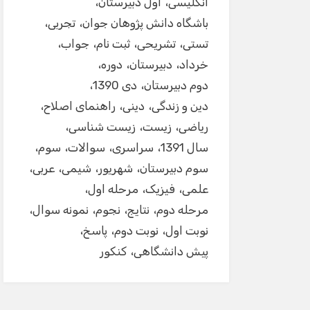
انگلیسی
اول دبیرستان
باشگاه دانش پژوهان جوان
تجربی
تستی
تشریحی
ثبت نام
جواب
خرداد
دبیرستان
دوره
دوم دبیرستان
دی 1390
دین و زندگی
دینی
راهنمای اصلاح
ریاضی
زیست
زیست شناسی
سال 1391
سراسری
سوالات
سوم
سوم دبیرستان
شهریور
شیمی
عربی
علمی
فیزیک
مرحله اول
مرحله دوم
نتایج
نجوم
نمونه سوال
نوبت اول
نوبت دوم
پاسخ
پیش دانشگاهی
کنکور