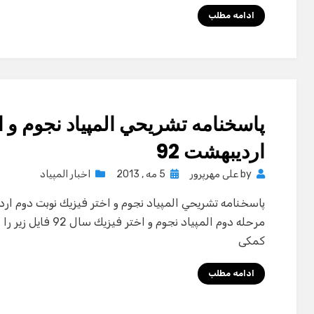
ادامه مطلب
پاسخنامه تشريحي المپياد نجوم و ا
ارديبهشت 92
Posted
by
علی مهرپرور
5 مه , 2013
اخبار المپیاد
on
مرحله دوم المپياد نجو
کمکی
ادامه مطلب