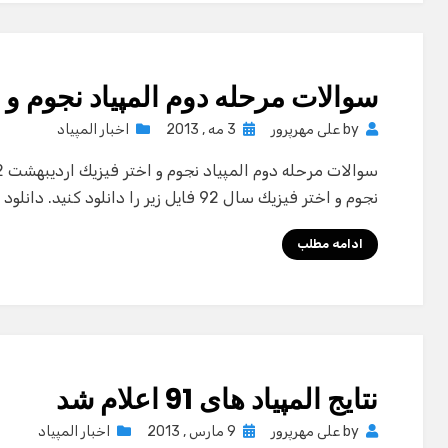
سوالات مرحله دوم المپياد نجوم و ا
Posted
by
علی مهرپرور
3 مه , 2013
اخبار المپیاد
on
نجوم و اختر فيزيك سال 92 فايل زير را دانلود كنيد. دانلود : لینک مستقیم | لینک کمکی
ادامه مطلب
نتایج المپیاد های 91 اعلام شد
Posted
by
علی مهرپرور
9 مارس , 2013
اخبار المپیاد