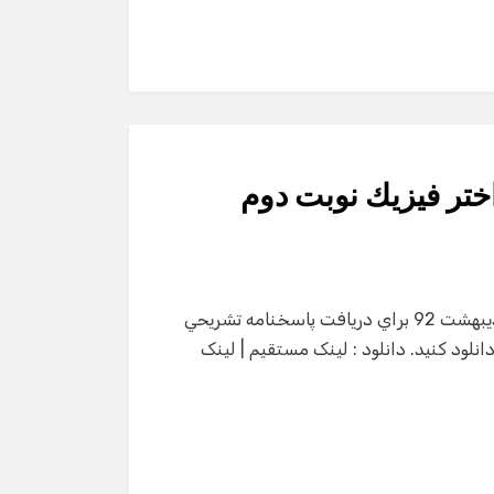
ختر فيزيك نوبت دوم
پاسخنامه تشريحي المپياد نجوم و اختر فيزيك نوبت دوم ارديبهشت 92 براي دريافت پاسخنامه تشريحي
م و اختر فيزيك سال 92 فايل زير را دانلود كنيد. دانلود : لینک مستقیم | لینک