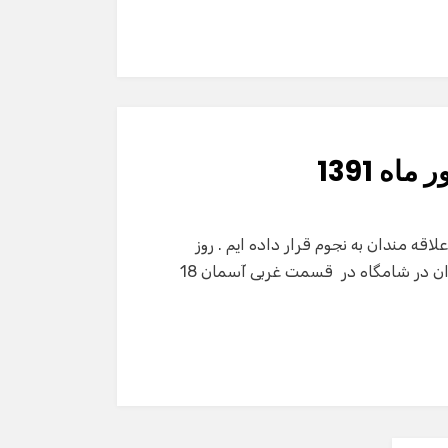
دستیار هوشمند
سلام! برای شروع گفت‌وگو لطفاً شماره تماس یا ایمیل
خود را وارد کنید.
نام
ه 1391
شماره تماس
م شهریور ماه 1391 را برای تمام علاقه مندان به نجوم قرار داده ایم . روز
جمعه 17 شهریور ماه : مقارنه قمر کره زمین با ستاره الدوران در شامگاه در قسمت غربی آسمان 18
ایمیل
شروع گفت‌وگو