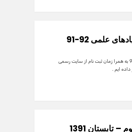
ی علمی 92-91
امروز شرایط شرکت و منابع آزمون المپیادهای علمی 92-91 به همرا زمان ثبت نام از سایت رسمی
اده ایم .
– تابستان 1391