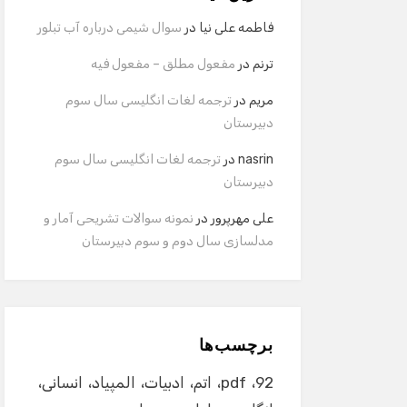
فاطمه علی نیا
در
سوال شیمی درباره آب تبلور
ترنم
در
مفعول مطلق – مفعول فیه
مریم
در
ترجمه لغات انگلیسی سال سوم
دبیرستان
nasrin
در
ترجمه لغات انگلیسی سال سوم
دبیرستان
علی مهرپرور
در
نمونه سوالات تشریحی آمار و
مدلسازی سال دوم و سوم دبیرستان
برچسب‌ها
92
pdf
اتم
ادبیات
المپیاد
انسانی