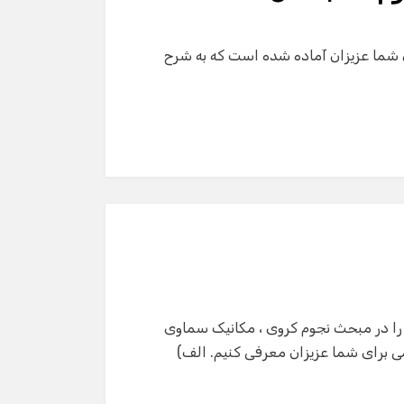
 هاي كشوري المپیاد نجوم – تابستان 1391 برای شما عزیزان آماده شده است که به شرح
 را در مبحث نجوم کروی ، مکانیک سماوی
می برای شما عزیزان معرفی کنیم. الف)
گفت‌وگو با دستیار هوشمند