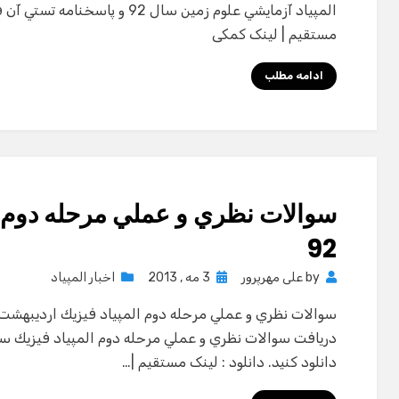
المپياد آزمايشي علوم زمين سال 92 و 
مستقیم | لینک کمکی
ادامه مطلب
سوالات نظري و عملي مرحله دوم ا
92
Posted
by
علی مهرپرور
3 مه , 2013
اخبار المپیاد
on
دانلود كنيد. دانلود : لینک مستقیم |…