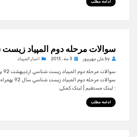
ادامه مطلب
سوالات مرحله دوم المپياد زيست ش
Posted
by
علی مهرپرور
3 مه , 2013
اخبار المپیاد
on
سوال
سوالات مرحله د
: لینک مستقیم | لینک کمکی
ادامه مطلب