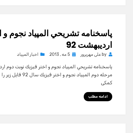
پاسخنامه تشريحي المپياد نجوم و ا
ارديبهشت 92
Posted
by
علی مهرپرور
5 مه , 2013
اخبار المپیاد
on
مرحله دوم المپياد نجو
کمکی
ادامه مطلب