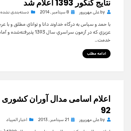
نتایج کنکور 1393 اعلام شد
Posted
by
علی مهرپرور
8 سپتامبر , 2014
دسته‌بندی نشده
on
با حمد و سپاس به درگاه خداوند دانا و تواناي مطلق و با عر
عزيزي كه در آزمون سراسري سال
خدمت…
ادامه مطلب
اعلام اسامی مدال آوران کشوری ا
92
Posted
by
علی مهرپرور
21 سپتامبر , 2013
اخبار المپیاد
on