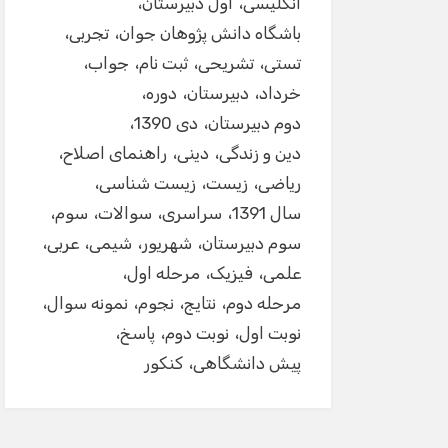
انگلیسی
اول دبیرستان
باشگاه دانش پژوهان جوان
تجربی
تستی
تشریحی
ثبت نام
جواب
خرداد
دبیرستان
دوره
دوم دبیرستان
دی 1390
دین و زندگی
دینی
راهنمای اصلاح
ریاضی
زیست
زیست شناسی
سال 1391
سراسری
سوالات
سوم
سوم دبیرستان
شهریور
شیمی
عربی
علمی
فیزیک
مرحله اول
مرحله دوم
نتایج
نجوم
نمونه سوال
نوبت اول
نوبت دوم
پاسخ
پیش دانشگاهی
کنکور