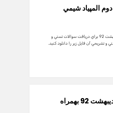
وم المپياد شيمي
پاسخنامه تستي و تشريحي مرحله دوم المپياد شيمي ارديبهشت 92 براي دريافت سوالات تستي و
شيمي سال 92 و پاسخنامه تستي و تشريحي آن فايل زير را دانلود كنيد.
سوالات مرحله دوم المپياد ادبي ارديبهشت 92 بهمراه