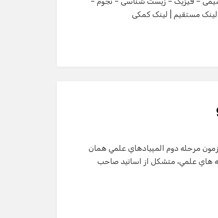
دال های کشوری المپیاد های علمی سال 1392 ( شیمی – فیزیک – زیست شناسی – نجوم –
 : لینک مستقیم | لینک کمکی
مون مرحله دوم المپيادهاي علمي همان
يته هاي علمي، متشكل از اساتيد صاحب