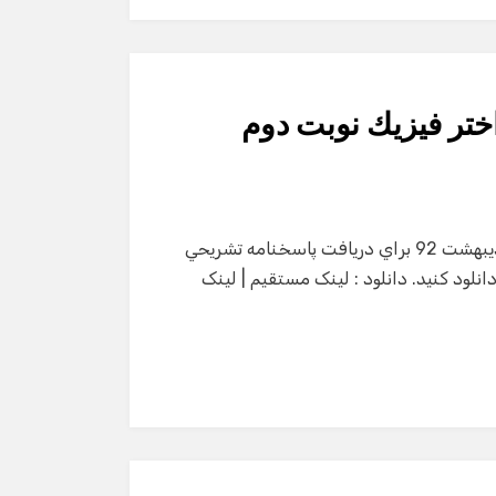
ختر فيزيك نوبت دوم
پاسخنامه تشريحي المپياد نجوم و اختر فيزيك نوبت دوم ارديبهشت 92 براي دريافت پاسخنامه تشريحي
م و اختر فيزيك سال 92 فايل زير را دانلود كنيد. دانلود : لینک مستقیم | لینک