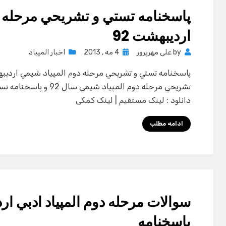
پاسخنامه تستي و تشريحي مرحله د
ارديبهشت 92
Posted
by
علی مهرپرور
4 مه , 2013
اخبار المپیاد
on
تشريحي مرحله دوم المپياد 
دانلود : لینک مستقیم | لینک کمکی
ادامه مطلب
پاسخنامه