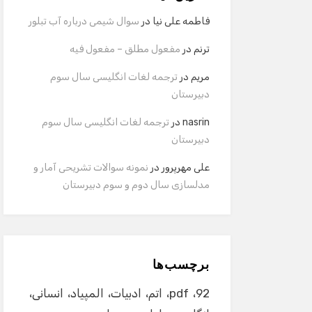
فاطمه علی نیا
در
سوال شیمی درباره آب تبلور
ترنم
در
مفعول مطلق – مفعول فیه
مریم
در
ترجمه لغات انگلیسی سال سوم
دبیرستان
nasrin
در
ترجمه لغات انگلیسی سال سوم
دبیرستان
علی مهرپرور
در
نمونه سوالات تشریحی آمار و
مدلسازی سال دوم و سوم دبیرستان
برچسب‌ها
92
pdf
اتم
ادبیات
المپیاد
انسانی