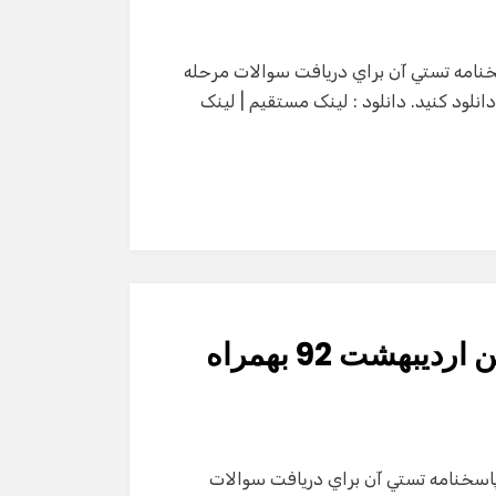
مپياد ادبي ارديبهشت 92 بهمراه پاسخنامه تستي آن براي دريافت سوالات مرحله
 فايل زير را دانلود كنيد. دانلود : لینک مستقیم | لینک
سوالات المپياد آزمايشي علوم زمين ارديبهشت 92 بهمراه
آزمايشي علوم زمين ارديبهشت 92 بهمراه پاسخنامه تستي آن براي دريافت سوالات