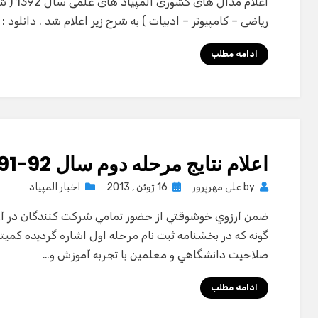
اعلام م
ریاضی – کامپیوتر – ادبیات ) به شرح زیر اعلام شد . دانلود
ادامه مطلب
اعلام نتايج مرحله دوم سال 92-91
Posted
by
علی مهرپرور
16 ژوئن , 2013
اخبار المپیاد
on
ضمن آرزوي خوشوقتي از حضور تمامي شركت كنندگان در آز
گونه كه در بخشنامه ثبت نام مرحله اول اشاره گرديده كم
صلاحيت دانشگاهي و معلمين با تجربه آموزش و…
ادامه مطلب