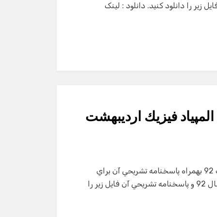
پاسخنامه تستي آن فايل زير را دانلود كنيد. دانلود : لینک
لمپياد فيزيك ارديبهشت
سوالات نظري و عملي مرحله دوم المپياد فيزيك ارديبهشت 92 بهمراه پاسخنامه تشريحي آن براي
دريافت سوالات نظري و عملي مرحله دوم المپياد فيزيك سال 92 و پاسخنامه تشريحي آن فايل زير را