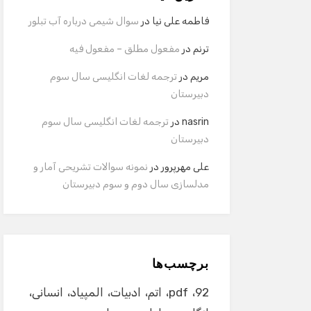
فاطمه علی نیا
در
سوال شیمی درباره آب تبلور
ترنم
در
مفعول مطلق – مفعول فیه
مریم
در
ترجمه لغات انگلیسی سال سوم
دبیرستان
nasrin
در
ترجمه لغات انگلیسی سال سوم
دبیرستان
علی مهرپرور
در
نمونه سوالات تشریحی آمار و
مدلسازی سال دوم و سوم دبیرستان
برچسب‌ها
92
pdf
اتم
ادبیات
المپیاد
انسانی