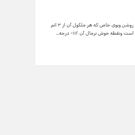
خواص و ویژگی های گاز اوزون : اوزون گازی است با رنگ آبی روشن وبوی خاص که هر ملکول آن از ۳ اتم