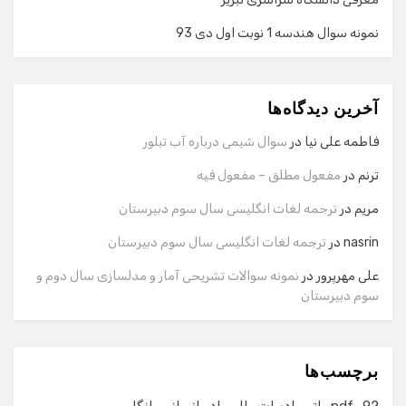
نمونه سوال هندسه 1 نوبت اول دی 93
گفت‌وگو با دستیار هوشمند
دستیار هوشمند
آخرین دیدگاه‌ها
سلام! برای شروع گفت‌وگو لطفاً شماره تماس یا ایمیل خود را
وارد کنید.
فاطمه علی نیا
در
سوال شیمی درباره آب تبلور
نام
ترنم
در
مفعول مطلق – مفعول فیه
مریم
در
ترجمه لغات انگلیسی سال سوم دبیرستان
شماره تماس
nasrin
در
ترجمه لغات انگلیسی سال سوم دبیرستان
علی مهرپرور
در
نمونه سوالات تشریحی آمار و مدلسازی سال دوم و
سوم دبیرستان
ایمیل
برچسب‌ها
شروع گفت‌وگو