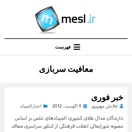
Ski
t
conten
فهرست
:
برچسب
معافیت سربازی
خبر فوری
Posted
by
علی مهرپرور
9 آگوست , 2012
اخبار المپیاد
on
دارندگان مدال طلای كشوری المپیادهای علمی بر اساس
مصوبه شورایعالی انقلاب فرهنگی از كنكور سراسری معاف