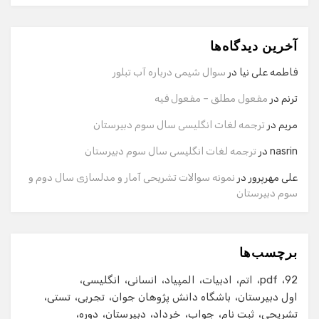
دستیار هوشمند
آخرین دیدگاه‌ها
سلام! برای شروع گفت‌وگو لطفاً شماره تماس یا ایمیل خود را
وارد کنید.
فاطمه علی نیا
در
سوال شیمی درباره آب تبلور
نام
ترنم
در
مفعول مطلق – مفعول فیه
مریم
در
ترجمه لغات انگلیسی سال سوم دبیرستان
شماره تماس
nasrin
در
ترجمه لغات انگلیسی سال سوم دبیرستان
علی مهرپرور
در
نمونه سوالات تشریحی آمار و مدلسازی سال دوم و
سوم دبیرستان
ایمیل
برچسب‌ها
شروع گفت‌وگو
92
pdf
اتم
ادبیات
المپیاد
انسانی
انگلیسی
اول دبیرستان
باشگاه دانش پژوهان جوان
تجربی
تستی
تشریحی
ثبت نام
جواب
خرداد
دبیرستان
دوره