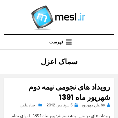
Ski
t
conten
فهرست
:
برچسب
سماک اعزل
رویداد های نجومی نیمه دوم
شهریور ماه 1391
Posted
by
علی مهرپرور
5 سپتامبر , 2012
اخبار علمی
on
رویداد های نجومی نیمه دوم شهریور ماه 1391 را برای تمام