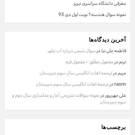
معرفی دانشگاه سراسری تبریز
نمونه سوال هندسه 1 نوبت اول دی 93
گفت‌وگو با دستیار هوشمند
دستیار هوشمند
آخرین دیدگاه‌ها
سلام! برای شروع گفت‌وگو لطفاً شماره تماس یا ایمیل خود را
وارد کنید.
فاطمه علی نیا
در
سوال شیمی درباره آب تبلور
نام
ترنم
در
مفعول مطلق – مفعول فیه
مریم
در
ترجمه لغات انگلیسی سال سوم دبیرستان
شماره تماس
nasrin
در
ترجمه لغات انگلیسی سال سوم دبیرستان
علی مهرپرور
در
نمونه سوالات تشریحی آمار و مدلسازی سال دوم و
سوم دبیرستان
ایمیل
برچسب‌ها
شروع گفت‌وگو