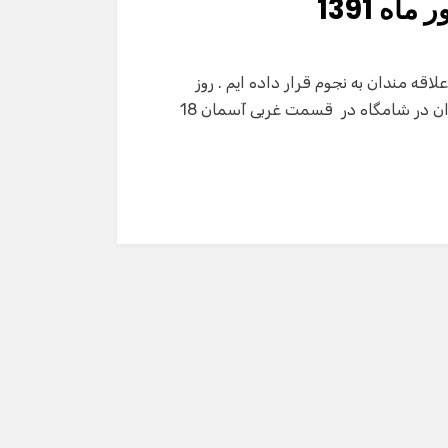
ه 1391
م شهریور ماه 1391 را برای تمام علاقه مندان به نجوم قرار داده ایم . روز
جمعه 17 شهریور ماه : مقارنه قمر کره زمین با ستاره الدوران در شامگاه در قسمت غربی آسمان 18