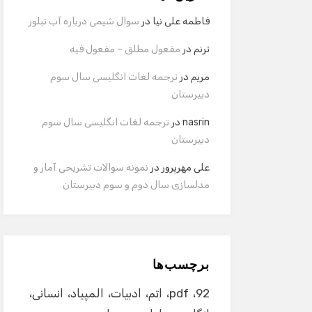
فاطمه علی نیا
در
سوال شیمی درباره آب تبلور
ترنم
در
مفعول مطلق – مفعول فیه
مریم
در
ترجمه لغات انگلیسی سال سوم
دبیرستان
nasrin
در
ترجمه لغات انگلیسی سال سوم
دبیرستان
علی مهرپرور
در
نمونه سوالات تشریحی آمار و
مدلسازی سال دوم و سوم دبیرستان
برچسب‌ها
92
pdf
اتم
ادبیات
المپیاد
انسانی