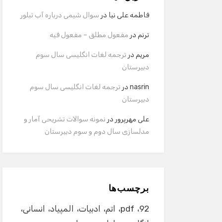
فاطمه علی نیا
در
سوال شیمی درباره آب تبلور
ترنم
در
مفعول مطلق – مفعول فیه
مریم
در
ترجمه لغات انگلیسی سال سوم
دبیرستان
nasrin
در
ترجمه لغات انگلیسی سال سوم
دبیرستان
علی مهرپرور
در
نمونه سوالات تشریحی آمار و
مدلسازی سال دوم و سوم دبیرستان
برچسب‌ها
92
pdf
اتم
ادبیات
المپیاد
انسانی