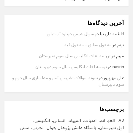
دستیار هوشمند
آخرین دیدگاه‌ها
سلام! برای شروع گفت‌وگو لطفاً شماره تماس یا ایمیل خود را
وارد کنید.
فاطمه علی نیا
در
سوال شیمی درباره آب تبلور
نام
ترنم
در
مفعول مطلق – مفعول فیه
مریم
در
ترجمه لغات انگلیسی سال سوم دبیرستان
شماره تماس
nasrin
در
ترجمه لغات انگلیسی سال سوم دبیرستان
علی مهرپرور
در
نمونه سوالات تشریحی آمار و مدلسازی سال دوم و
سوم دبیرستان
ایمیل
برچسب‌ها
شروع گفت‌وگو
92
pdf
اتم
ادبیات
المپیاد
انسانی
انگلیسی
اول دبیرستان
باشگاه دانش پژوهان جوان
تجربی
تستی