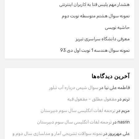
هشدار مهم پلیس فتا به کاربران اینترنتی
نمونه سوال هشتم متوسطه نوبت دوم
حاشیه نویسی
معرفی دانشگاه سراسری تبریز
نمونه سوال هندسه 1 نوبت اول دی 93
گفت‌وگو با دستیار هوشمند
دستیار هوشمند
آخرین دیدگاه‌ها
سلام! برای شروع گفت‌وگو لطفاً شماره تماس یا ایمیل خود را
وارد کنید.
فاطمه علی نیا
در
سوال شیمی درباره آب تبلور
نام
ترنم
در
مفعول مطلق – مفعول فیه
مریم
در
ترجمه لغات انگلیسی سال سوم دبیرستان
شماره تماس
nasrin
در
ترجمه لغات انگلیسی سال سوم دبیرستان
علی مهرپرور
در
نمونه سوالات تشریحی آمار و مدلسازی سال دوم و