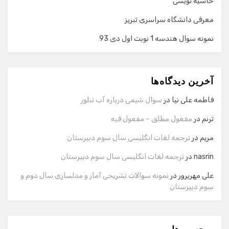
حاشیه نویسی
معرفی دانشگاه سراسری تبریز
نمونه سوال هندسه 1 نوبت اول دی 93
گفت‌وگو با دستیار هوشمند
دستیار هوشمند
آخرین دیدگاه‌ها
سلام! برای شروع گفت‌وگو لطفاً شماره تماس یا ایمیل خود را
وارد کنید.
فاطمه علی نیا
در
سوال شیمی درباره آب تبلور
نام
ترنم
در
مفعول مطلق – مفعول فیه
مریم
در
ترجمه لغات انگلیسی سال سوم دبیرستان
شماره تماس
nasrin
در
ترجمه لغات انگلیسی سال سوم دبیرستان
علی مهرپرور
در
نمونه سوالات تشریحی آمار و مدلسازی سال دوم و
سوم دبیرستان
ایمیل