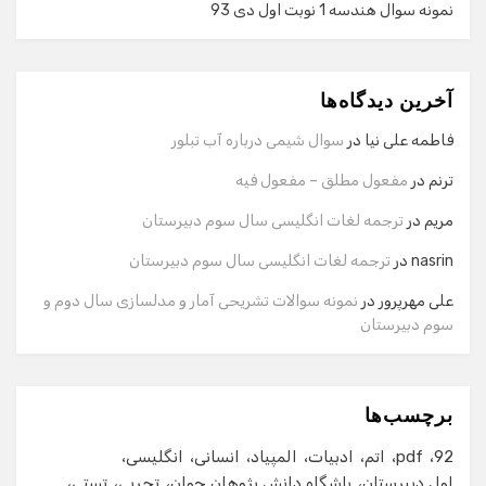
نمونه سوال هندسه 1 نوبت اول دی 93
گفت‌وگو با دستیار هوشمند
دستیار هوشمند
آخرین دیدگاه‌ها
سلام! برای شروع گفت‌وگو لطفاً شماره تماس یا ایمیل خود را
وارد کنید.
فاطمه علی نیا
در
سوال شیمی درباره آب تبلور
نام
ترنم
در
مفعول مطلق – مفعول فیه
مریم
در
ترجمه لغات انگلیسی سال سوم دبیرستان
شماره تماس
nasrin
در
ترجمه لغات انگلیسی سال سوم دبیرستان
علی مهرپرور
در
نمونه سوالات تشریحی آمار و مدلسازی سال دوم و
سوم دبیرستان
ایمیل
برچسب‌ها
شروع گفت‌وگو
92
pdf
اتم
ادبیات
المپیاد
انسانی
انگلیسی
اول دبیرستان
باشگاه دانش پژوهان جوان
تجربی
تستی