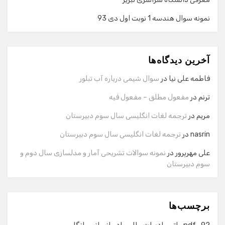
نمونه سوال هندسه 1 نوبت اول دی 93
گفت‌وگو با دستیار هوشمند
دستیار هوشمند
آخرین دیدگاه‌ها
سلام! برای شروع گفت‌وگو لطفاً شماره تماس یا ایمیل خود را
وارد کنید.
فاطمه علی نیا
در
سوال شیمی درباره آب تبلور
نام
ترنم
در
مفعول مطلق – مفعول فیه
مریم
در
ترجمه لغات انگلیسی سال سوم دبیرستان
شماره تماس
nasrin
در
ترجمه لغات انگلیسی سال سوم دبیرستان
علی مهرپرور
در
نمونه سوالات تشریحی آمار و مدلسازی سال دوم و
سوم دبیرستان
ایمیل
برچسب‌ها
شروع گفت‌وگو