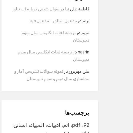
فاطمه علی نیا
در
سوال شیمی درباره آب تبلور
ترنم
در
مفعول مطلق – مفعول فیه
مریم
در
ترجمه لغات انگلیسی سال سوم
دبیرستان
nasrin
در
ترجمه لغات انگلیسی سال سوم
دبیرستان
علی مهرپرور
در
نمونه سوالات تشریحی آمار و
مدلسازی سال دوم و سوم دبیرستان
برچسب‌ها
92
pdf
اتم
ادبیات
المپیاد
انسانی