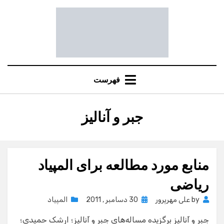
Ski
t
conten
فهرست
:
برچسب
جبر و آنالیز
منابع مورد مطالعه برای المپیاد
ریاضی
Posted
by
علی مهرپرور
30 دسامبر , 2011
المپیاد
on
جبر و آنالیز برگزیده مساله‌های جبر و آنالیز؛ ارشک حمیدی؛