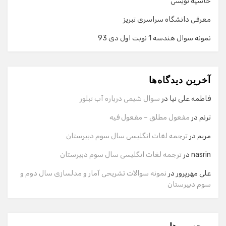
حاشیه نویسی
معرفی دانشگاه سراسری تبریز
نمونه سوال هندسه 1 نوبت اول دی 93
گفت‌وگو با دستیار هوشمند
دستیار هوشمند
آخرین دیدگاه‌ها
سلام! برای شروع گفت‌وگو لطفاً شماره تماس یا ایمیل خود را
وارد کنید.
فاطمه علی نیا
در
سوال شیمی درباره آب تبلور
نام
ترنم
در
مفعول مطلق – مفعول فیه
مریم
در
ترجمه لغات انگلیسی سال سوم دبیرستان
شماره تماس
nasrin
در
ترجمه لغات انگلیسی سال سوم دبیرستان
علی مهرپرور
در
نمونه سوالات تشریحی آمار و مدلسازی سال دوم و
سوم دبیرستان
ایمیل