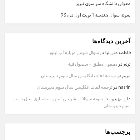
معرفی دانشگاه سراسری تبریز
نمونه سوال هندسه 1 نوبت اول دی 93
گفت‌وگو با دستیار هوشمند
دستیار هوشمند
آخرین دیدگاه‌ها
سلام! برای شروع گفت‌وگو لطفاً شماره تماس یا ایمیل خود را
وارد کنید.
فاطمه علی نیا
در
سوال شیمی درباره آب تبلور
نام
ترنم
در
مفعول مطلق – مفعول فیه
مریم
در
ترجمه لغات انگلیسی سال سوم دبیرستان
شماره تماس
nasrin
در
ترجمه لغات انگلیسی سال سوم دبیرستان
علی مهرپرور
در
نمونه سوالات تشریحی آمار و مدلسازی سال دوم و
سوم دبیرستان
ایمیل
برچسب‌ها
شروع گفت‌وگو