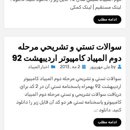
لینک مستقیم | لینک کمکی
ادامه مطلب
سوالات تستي و تشريحي مرحله
دوم المپياد كامپيوتر ارديبهشت 92
Posted
by
علی مهرپرور
2 مه , 2013
اخبار المپیاد
on
سوالات تستي و تشريحي مرحله دوم المپياد كامپيوتر
ارديبهشت 92 بهمراه پاسخنامه تستي آن در 2 كد براي
دريافت سوالات تشريحي و تستي مرحله دوم المپياد
كامپيوترو پاسخنامه تستي هر دو كد آن فايل زير را دانلود
كنيد. دانلود :…
ادامه مطلب