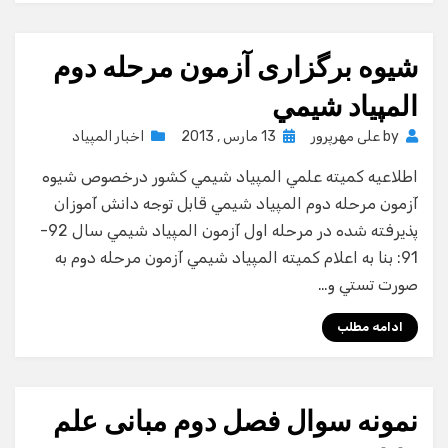
شيوه برگزاری آزمون مرحله دوم
المپياد شيمي
Posted
by
علی مهرپرور
13 مارس , 2013
اخبار المپیاد
on
اطلاعيه كميته علمي المپياد شيمي كشور درخصوص شيوه
آزمون مرحله دوم المپياد شيمي قابل توجه دانش آموزان
پذيرفته شده در مرحله اول آزمون المپياد شيمي سال 92-
91: بنا به اعلام كميته المپياد شيمي آزمون مرحله دوم به
صورت تستي و…
ادامه مطلب
نمونه سوال فصل دوم مبانی علم