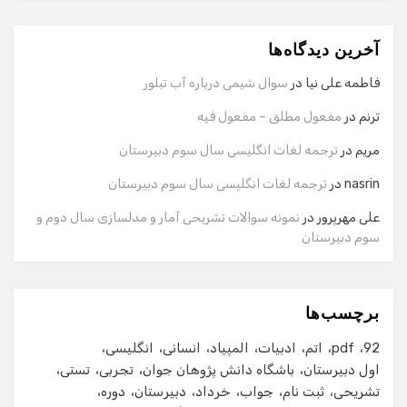
آخرین دیدگاه‌ها
سلام! برای شروع گفت‌وگو لطفاً شماره تماس یا ایمیل خود را
وارد کنید.
فاطمه علی نیا
در
سوال شیمی درباره آب تبلور
نام
ترنم
در
مفعول مطلق – مفعول فیه
مریم
در
ترجمه لغات انگلیسی سال سوم دبیرستان
شماره تماس
nasrin
در
ترجمه لغات انگلیسی سال سوم دبیرستان
علی مهرپرور
در
نمونه سوالات تشریحی آمار و مدلسازی سال دوم و
سوم دبیرستان
ایمیل
برچسب‌ها
شروع گفت‌وگو
92
pdf
اتم
ادبیات
المپیاد
انسانی
انگلیسی
اول دبیرستان
باشگاه دانش پژوهان جوان
تجربی
تستی
تشریحی
ثبت نام
جواب
خرداد
دبیرستان
دوره