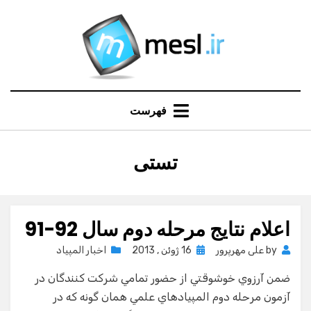
Ski
t
conten
فهرست
:
تستی
برچسب
اعلام نتايج مرحله دوم سال 92-91
Posted
by
علی مهرپرور
16 ژوئن , 2013
اخبار المپیاد
on
ضمن آرزوي خوشوقتي از حضور تمامي شركت كنندگان در
آزمون مرحله دوم المپيادهاي علمي همان گونه كه در