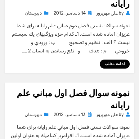
رایانه
Posted
by
علی مهرپرور
14 دسامبر , 2012
دبیرستان
on
نمونه سوالات تستی فصل دوم مباني علم رايانه برای شما
عزیزان آماده شده است. 1ـ كدام جزء ويژگيهاي يك سيستم
نيست ؟ الف : تنظيم و تصحيح ب : ورودي و
خروجي ج : هدف و : نفع رساندن به انسان 2 ـ…
ادامه مطلب
نمونه سوال فصل اول مباني علم
رايانه
Posted
by
علی مهرپرور
13 دسامبر , 2012
دبیرستان
on
نمونه سوالات تستی فصل اول مباني علم رايانه برای شما
عزیزان آماده شده است. 1ـ افرادزير كداميك به عنوان اولين