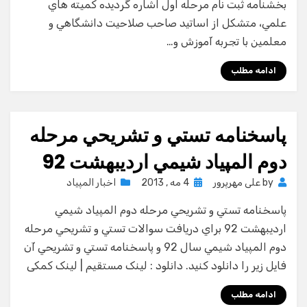
بخشنامه ثبت نام مرحله اول اشاره گرديده كميته هاي
علمي، متشكل از اساتيد صاحب صلاحيت دانشگاهي و
معلمين با تجربه آموزش و…
ادامه مطلب
پاسخنامه تستي و تشريحي مرحله
دوم المپياد شيمي ارديبهشت 92
Posted
by
علی مهرپرور
4 مه , 2013
اخبار المپیاد
on
پاسخنامه تستي و تشريحي مرحله دوم المپياد شيمي
ارديبهشت 92 براي دريافت سوالات تستي و تشريحي مرحله
دوم المپياد شيمي سال 92 و پاسخنامه تستي و تشريحي آن
فايل زير را دانلود كنيد. دانلود : لینک مستقیم | لینک کمکی
ادامه مطلب