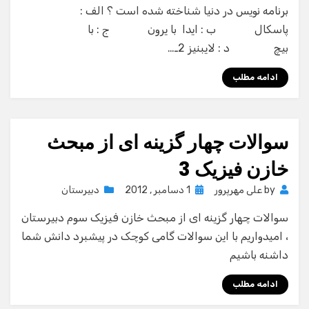
برنامه نويس در دنيا شناخته شده است ؟ الف :
پاسكال ب : ايدا با يرون ج : با
بيچ د : لايبنيز 2ـ…
ادامه مطلب
سوالات چهار گزینه ای از مبحث
خازن فیزیک 3
Posted
by
علی مهرپرور
1 دسامبر , 2012
دبیرستان
on
سوالات چهار گزینه ای از مبحث خازن فیزیک سوم دبیرستان
، امیدواریم با این سوالات گامی کوچک در پیشبرد دانش شما
داشنه باشیم
ادامه مطلب