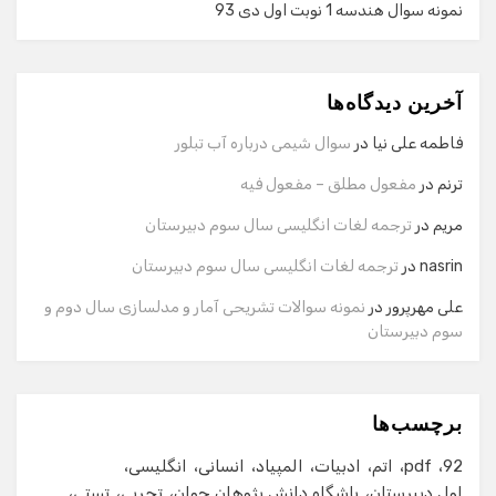
نمونه سوال هندسه 1 نوبت اول دی 93
گفت‌وگو با دستیار هوشمند
دستیار هوشمند
آخرین دیدگاه‌ها
سلام! برای شروع گفت‌وگو لطفاً شماره تماس یا ایمیل خود را
وارد کنید.
فاطمه علی نیا
در
سوال شیمی درباره آب تبلور
نام
ترنم
در
مفعول مطلق – مفعول فیه
مریم
در
ترجمه لغات انگلیسی سال سوم دبیرستان
شماره تماس
nasrin
در
ترجمه لغات انگلیسی سال سوم دبیرستان
علی مهرپرور
در
نمونه سوالات تشریحی آمار و مدلسازی سال دوم و
سوم دبیرستان
ایمیل
برچسب‌ها
شروع گفت‌وگو
92
pdf
اتم
ادبیات
المپیاد
انسانی
انگلیسی
اول دبیرستان
باشگاه دانش پژوهان جوان
تجربی
تستی