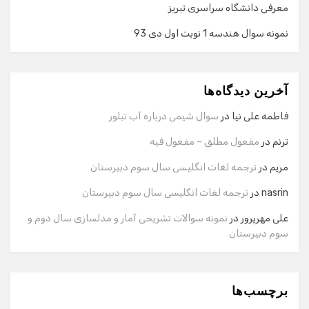
معرفی دانشگاه سراسری تبریز
نمونه سوال هندسه 1 نوبت اول دی 93
گفت‌وگو با دستیار هوشمند
دستیار هوشمند
آخرین دیدگاه‌ها
سلام! برای شروع گفت‌وگو لطفاً شماره تماس یا ایمیل خود را
وارد کنید.
فاطمه علی نیا
در
سوال شیمی درباره آب تبلور
نام
ترنم
در
مفعول مطلق – مفعول فیه
مریم
در
ترجمه لغات انگلیسی سال سوم دبیرستان
شماره تماس
nasrin
در
ترجمه لغات انگلیسی سال سوم دبیرستان
علی مهرپرور
در
نمونه سوالات تشریحی آمار و مدلسازی سال دوم و
سوم دبیرستان
ایمیل
برچسب‌ها
شروع گفت‌وگو