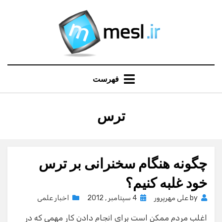
Ski
t
conten
فهرست
:
ترس
برچسب
چگونه هنگام سخنرانی بر ترس
خود غلبه کنیم؟
Posted
by
علی مهرپرور
4 سپتامبر , 2012
اخبار علمی
on
اغلب مردم ممكن است براي انجام دادن كار مهمي كه در