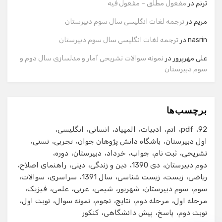
ترنم
در
مفعول مطلق – مفعول فیه
مریم
در
ترجمه لغات انگلیسی سال سوم دبیرستان
شماره تماس
nasrin
در
ترجمه لغات انگلیسی سال سوم دبیرستان
علی مهرپرور
در
نمونه سوالات تشریحی آمار و مدلسازی سال دوم و
سوم دبیرستان
ایمیل
برچسب‌ها
شروع گفت‌وگو
92
pdf
اتم
ادبیات
المپیاد
انسانی
انگلیسی
اول دبیرستان
باشگاه دانش پژوهان جوان
تجربی
تستی
تشریحی
ثبت نام
جواب
خرداد
دبیرستان
دوره
دوم دبیرستان
دی 1390
دین و زندگی
دینی
راهنمای اصلاح
ریاضی
زیست
زیست شناسی
سال 1391
سراسری
سوالات
سوم
سوم دبیرستان
شهریور
شیمی
عربی
علمی
فیزیک
مرحله اول
مرحله دوم
نتایج
نجوم
نمونه سوال
نوبت اول
نوبت دوم
پاسخ
پیش دانشگاهی
کنکور