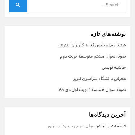
Search
for:
Search
نوشته‌های تازه
هشدار مهم پلیس فتا به کاربران اینترنتی
نمونه سوال هشتم متوسطه نوبت دوم
حاشیه نویسی
معرفی دانشگاه سراسری تبریز
نمونه سوال هندسه 1 نوبت اول دی 93
گفت‌وگو با دستیار هوشمند
دستیار هوشمند
آخرین دیدگاه‌ها
سلام! برای شروع گفت‌وگو لطفاً شماره تماس یا ایمیل خود را
وارد کنید.
فاطمه علی نیا
در
سوال شیمی درباره آب تبلور
نام