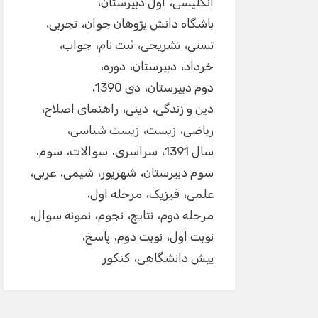
انگلیسی
اول دبیرستان
باشگاه دانش پژوهان جوان
تجربی
تستی
تشریحی
ثبت نام
جواب
خرداد
دبیرستان
دوره
دوم دبیرستان
دی 1390
دین و زندگی
دینی
راهنمای اصلاح
ریاضی
زیست
زیست شناسی
سال 1391
سراسری
سوالات
سوم
سوم دبیرستان
شهریور
شیمی
عربی
علمی
فیزیک
مرحله اول
مرحله دوم
نتایج
نجوم
نمونه سوال
نوبت اول
نوبت دوم
پاسخ
پیش دانشگاهی
کنکور