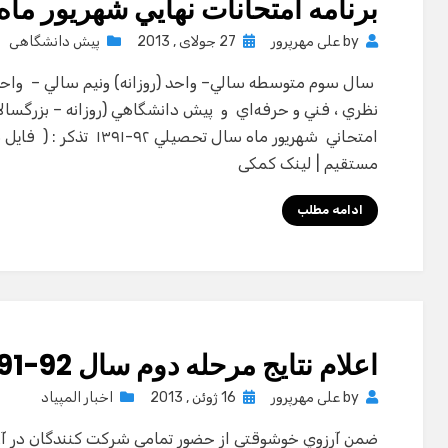
برنامه امتحانات نهايي شهریور ماه 1392
Posted
by
علی مهرپرور
27 جولای , 2013
پیش دانشگاهی
on
سال سوم متوسطه سالي– واحد (روزانه) ونيم سالي – واحد
نظري ، فني و حرفه‌اي و پيش دانشگاهي (روزانه – بزرگسالا
مستقیم | لینک کمکی
ادامه مطلب
اعلام نتايج مرحله دوم سال 92-91
Posted
by
علی مهرپرور
16 ژوئن , 2013
اخبار المپیاد
on
ضمن آرزوي خوشوقتي از حضور تمامي شركت كنندگان در آز