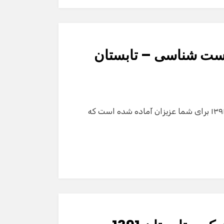
يست شناسی – تابستان
اعلام مدال های کشوری المپیاد زیست شناسی – تابستان ۱۳۹۱ برای شما عزیزان آماده شده است که
گفت‌وگو با دستیار هوشمند