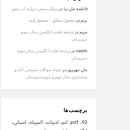
فاطمه علی نیا
در
سوال شیمی درباره آب تبلور
ترنم
در
مفعول مطلق – مفعول فیه
مریم
در
ترجمه لغات انگلیسی سال سوم
دبیرستان
nasrin
در
ترجمه لغات انگلیسی سال سوم
دبیرستان
علی مهرپرور
در
نمونه سوالات تشریحی آمار و
مدلسازی سال دوم و سوم دبیرستان
برچسب‌ها
92
pdf
اتم
ادبیات
المپیاد
انسانی