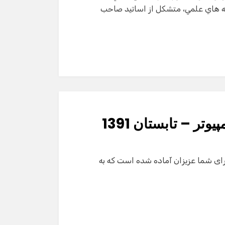
يته هاي علمي، متشكل از اساتيد صاحب
تر – تابستان 1391
م مدال هاي كشوري المپیاد کامپیوتر – تابستان 1391 برای شما عزیزان آماده شده است که به