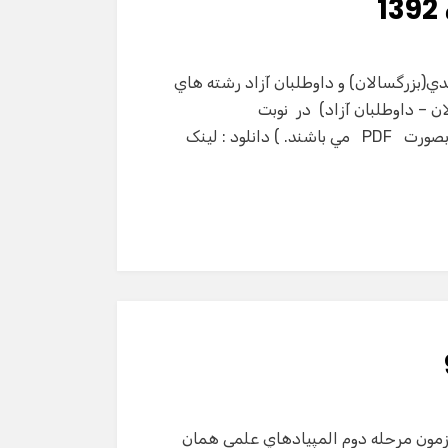
ي(بزرگسالان) و داوطلبان آزاد رشته هاي
ن – داوطلبان آزاد) در نوبت
امتحاني شهریور ماه سال‌ تحصيلي ۹۲-۱۳۹۱ تذکر : ( فايل بصورت PDF مي باشند. ) دانلود : لینک
مون مرحله دوم المپيادهاي علمي همان