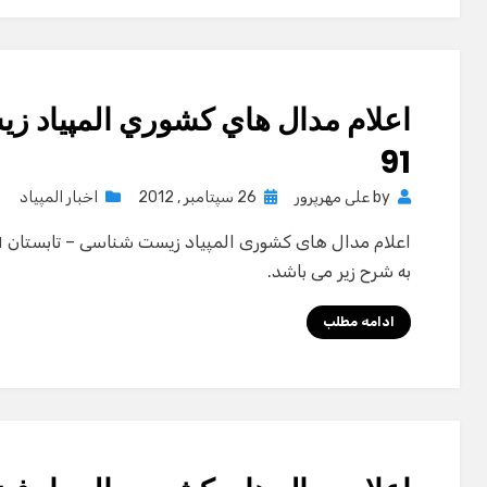
اعلام مدال هاي كشوري المپياد ز
91
Posted
by
علی مهرپرور
26 سپتامبر , 2012
اخبار المپیاد
on
به شرح زیر می باشد.
ادامه مطلب