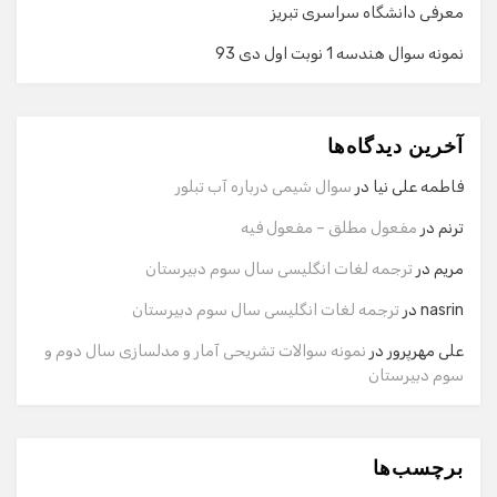
معرفی دانشگاه سراسری تبریز
نمونه سوال هندسه 1 نوبت اول دی 93
گفت‌وگو با دستیار هوشمند
دستیار هوشمند
آخرین دیدگاه‌ها
سلام! برای شروع گفت‌وگو لطفاً شماره تماس یا ایمیل خود را
وارد کنید.
فاطمه علی نیا
در
سوال شیمی درباره آب تبلور
نام
ترنم
در
مفعول مطلق – مفعول فیه
مریم
در
ترجمه لغات انگلیسی سال سوم دبیرستان
شماره تماس
nasrin
در
ترجمه لغات انگلیسی سال سوم دبیرستان
علی مهرپرور
در
نمونه سوالات تشریحی آمار و مدلسازی سال دوم و
سوم دبیرستان
ایمیل
برچسب‌ها
شروع گفت‌وگو