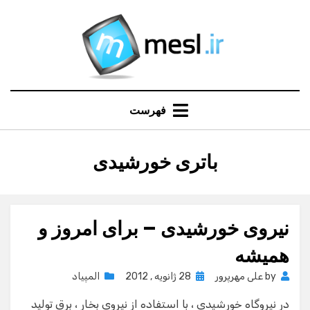
Ski
t
conten
فهرست
:
برچسب
باتری خورشیدی
نیروی خورشیدی – برای امروز و
همیشه
Posted
by
علی مهرپرور
28 ژانویه , 2012
المپیاد
on
در نیروگاه خورشیدی ، با استفاده از نیروی بخار ،‌ برق تولید