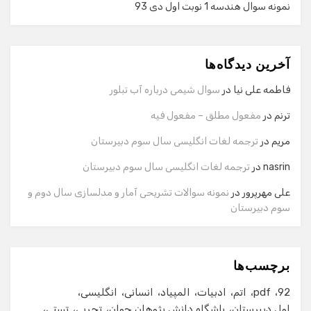
نمونه سوال هندسه 1 نوبت اول دی 93
گفت‌وگو با دستیار هوشمند
دستیار هوشمند
آخرین دیدگاه‌ها
سلام! برای شروع گفت‌وگو لطفاً شماره تماس یا ایمیل خود را
وارد کنید.
فاطمه علی نیا
در
سوال شیمی درباره آب تبلور
نام
ترنم
در
مفعول مطلق – مفعول فیه
مریم
در
ترجمه لغات انگلیسی سال سوم دبیرستان
شماره تماس
nasrin
در
ترجمه لغات انگلیسی سال سوم دبیرستان
علی مهرپرور
در
نمونه سوالات تشریحی آمار و مدلسازی سال دوم و
سوم دبیرستان
ایمیل
برچسب‌ها
شروع گفت‌وگو
92
pdf
اتم
ادبیات
المپیاد
انسانی
انگلیسی
اول دبیرستان
باشگاه دانش پژوهان جوان
تجربی
تستی