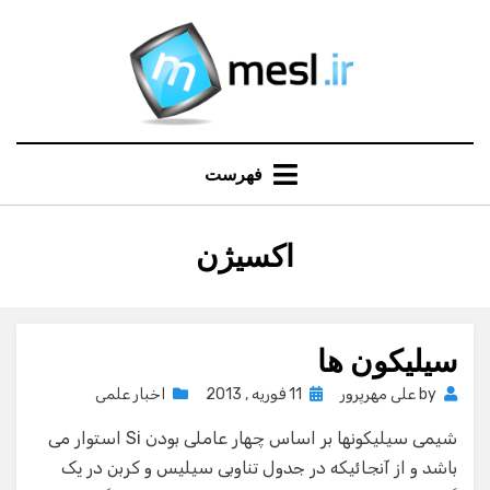
Ski
t
conten
فهرست
:
اکسیژن
برچسب
سیلیکون ها
Posted
by
علی مهرپرور
11 فوریه , 2013
اخبار علمی
on
شیمی سیلیکونها بر اساس چهار عاملی بودن Si استوار می
باشد و از آنجائیکه در جدول تناوبی سیلیس و کربن در یک