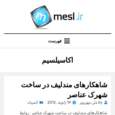
Ski
t
conten
فهرست
:
برچسب
اکاسیلسیم
شاهکارهای مندلیف در ساخت
شهرک عناصر
Posted
by
علی مهرپرور
19 ژانویه , 2012
المپیاد
on
شاهکارهای مندلیف در ساخت شهرک عناصر : روابط