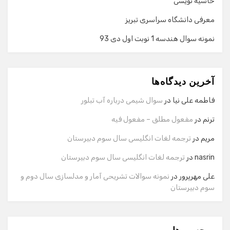
حاشیه نویسی
معرفی دانشگاه سراسری تبریز
نمونه سوال هندسه 1 نوبت اول دی 93
گفت‌وگو با دستیار هوشمند
دستیار هوشمند
آخرین دیدگاه‌ها
سلام! برای شروع گفت‌وگو لطفاً شماره تماس یا ایمیل خود را
وارد کنید.
فاطمه علی نیا
در
سوال شیمی درباره آب تبلور
نام
ترنم
در
مفعول مطلق – مفعول فیه
مریم
در
ترجمه لغات انگلیسی سال سوم دبیرستان
شماره تماس
nasrin
در
ترجمه لغات انگلیسی سال سوم دبیرستان
علی مهرپرور
در
نمونه سوالات تشریحی آمار و مدلسازی سال دوم و
سوم دبیرستان
ایمیل