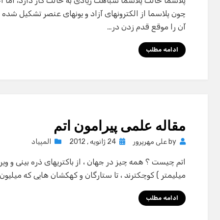
پلاسما حالت پلاسما شباهت زیادی به حالت گاز دارد، اما ا
چون پلاسما از الکترونهای آزاد و یونهای عنصر تشکیل شده 
آن را موقع قدم زدن در…
ادامه مطلب
مقاله علمی پیرامون اتم
Posted
by
علی مهرپرور
24 ژانویه , 2012
المپیاد
on
میلیمتر ) كوچكترند ، تا ستارگان و كهكشان هایی كه میلیون ها
ادامه مطلب