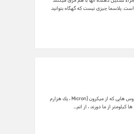
جزاء تشکیل دهنده آنها با هم فرق میکنند
است. پلاسما چیزی نیست که گهگاه بتوانید
اتم چیست ؟ همه چیز در جهان ، از باكتریهای ذره بینی و ویروس هایی كه از میكرون (Micron ، یك هزارم
 كیلومتر از ما دورند ، از اتم…