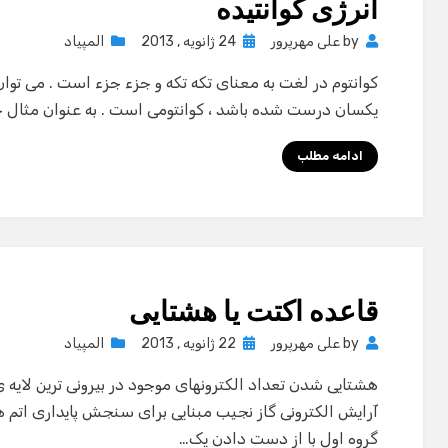
انرژی کوانتیده
Posted
by
علی مهرپرور
24 ژانویه , 2013
المپیاد
on
کوانتوم در لغت به معنای تکه تکه و جزء جزء است . می تو
یکسان درست شده باشد ، کوانتومی است . به عنوان مثال خود
ادامه مطلب
قاعده اکتت یا هشتایی
Posted
by
علی مهرپرور
22 ژانویه , 2013
المپیاد
on
هشتایی شدن تعداد الکترونهای موجود در بیرونی ترین لایه ی
آرایش الکترونی گاز نجیب مبنایی برای سنجش پایداری اتم ه
گروه اول با از دست دادن یک…