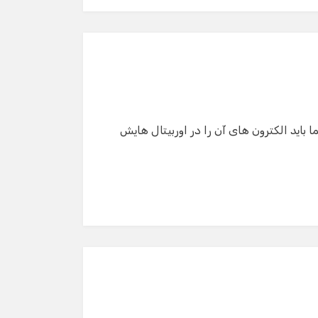
گفت‌وگو با دستیار هوشمند
دستیار هوشمند
باید الکترون های آن را در اوربیتال هایش
سلام! برای شروع گفت‌وگو لطفاً شماره تماس یا ایمیل
خود را وارد کنید.
نام
شماره تماس
ایمیل