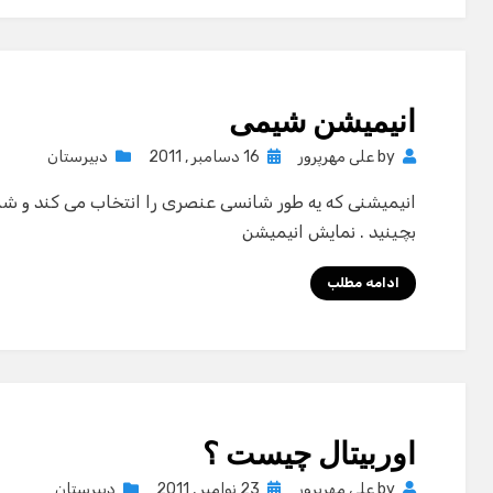
انیمیشن شیمی
Posted
by
علی مهرپرور
16 دسامبر , 2011
دبیرستان
on
انیمیشنی که یه طور شانسی عنصری را انتخاب می کند و شما 
بچینید . نمایش انیمیشن
ادامه مطلب
اوربیتال چیست ؟
Posted
by
علی مهرپرور
23 نوامبر , 2011
دبیرستان