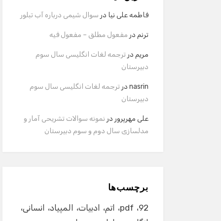
فاطمه علی نیا
در
سوال شیمی درباره آب تبلور
ترنم
در
مفعول مطلق – مفعول فیه
مریم
در
ترجمه لغات انگلیسی سال سوم
دبیرستان
nasrin
در
ترجمه لغات انگلیسی سال سوم
دبیرستان
علی مهرپرور
در
نمونه سوالات تشریحی آمار و
مدلسازی سال دوم و سوم دبیرستان
برچسب‌ها
92
pdf
اتم
ادبیات
المپیاد
انسانی