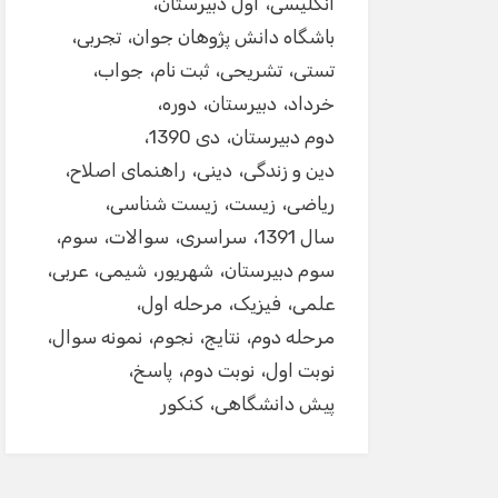
انگلیسی
اول دبیرستان
باشگاه دانش پژوهان جوان
تجربی
تستی
تشریحی
ثبت نام
جواب
خرداد
دبیرستان
دوره
دوم دبیرستان
دی 1390
دین و زندگی
دینی
راهنمای اصلاح
ریاضی
زیست
زیست شناسی
سال 1391
سراسری
سوالات
سوم
سوم دبیرستان
شهریور
شیمی
عربی
علمی
فیزیک
مرحله اول
مرحله دوم
نتایج
نجوم
نمونه سوال
نوبت اول
نوبت دوم
پاسخ
پیش دانشگاهی
کنکور