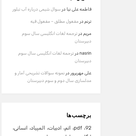
فاطمه علی نیا
در
سوال شیمی درباره آب تبلور
ترنم
در
مفعول مطلق – مفعول فیه
مریم
در
ترجمه لغات انگلیسی سال سوم
دبیرستان
nasrin
در
ترجمه لغات انگلیسی سال سوم
دبیرستان
علی مهرپرور
در
نمونه سوالات تشریحی آمار و
مدلسازی سال دوم و سوم دبیرستان
برچسب‌ها
92
pdf
اتم
ادبیات
المپیاد
انسانی