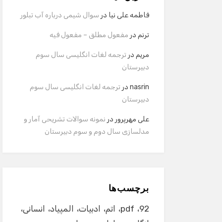
فاطمه علی نیا
در
سوال شیمی درباره آب تبلور
ترنم
در
مفعول مطلق – مفعول فیه
مریم
در
ترجمه لغات انگلیسی سال سوم
دبیرستان
nasrin
در
ترجمه لغات انگلیسی سال سوم
دبیرستان
علی مهرپرور
در
نمونه سوالات تشریحی آمار و
مدلسازی سال دوم و سوم دبیرستان
برچسب‌ها
92
pdf
اتم
ادبیات
المپیاد
انسانی