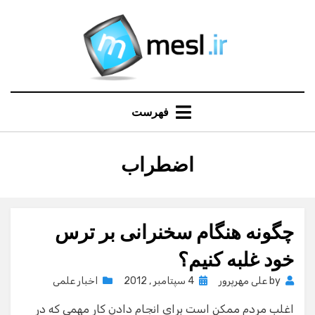
Ski
t
conten
فهرست
:
برچسب
اضطراب
چگونه هنگام سخنرانی بر ترس
خود غلبه کنیم؟
Posted
by
علی مهرپرور
4 سپتامبر , 2012
اخبار علمی
on
اغلب مردم ممكن است براي انجام دادن كار مهمي كه در