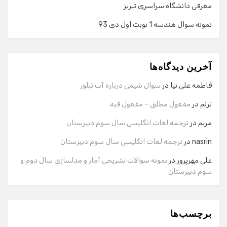
معرفی دانشگاه سراسری تبریز
نمونه سوال هندسه 1 نوبت اول دی 93
گفت‌وگو با دستیار هوشمند
دستیار هوشمند
آخرین دیدگاه‌ها
سلام! برای شروع گفت‌وگو لطفاً شماره تماس یا ایمیل خود را
وارد کنید.
فاطمه علی نیا
در
سوال شیمی درباره آب تبلور
نام
ترنم
در
مفعول مطلق – مفعول فیه
مریم
در
ترجمه لغات انگلیسی سال سوم دبیرستان
شماره تماس
nasrin
در
ترجمه لغات انگلیسی سال سوم دبیرستان
علی مهرپرور
در
نمونه سوالات تشریحی آمار و مدلسازی سال دوم و
سوم دبیرستان
ایمیل
برچسب‌ها
شروع گفت‌وگو