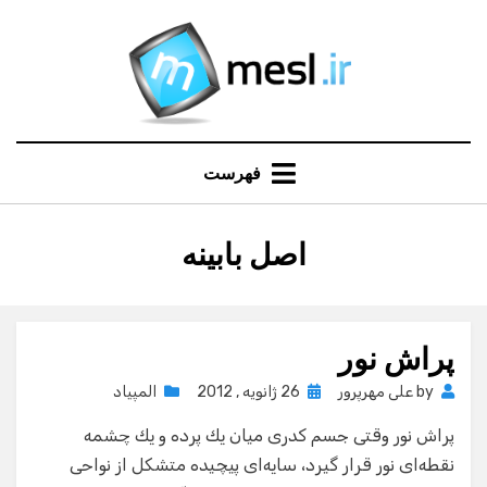
Ski
t
conten
فهرست
:
برچسب
اصل بابینه
پراش نور
Posted
by
علی مهرپرور
26 ژانویه , 2012
المپیاد
on
پراش نور وقتی جسم كدری میان یك پرده و یك چشمه
نقطه‌ای نور قرار گیرد، سایه‌ای پیچیده متشكل از نواحی