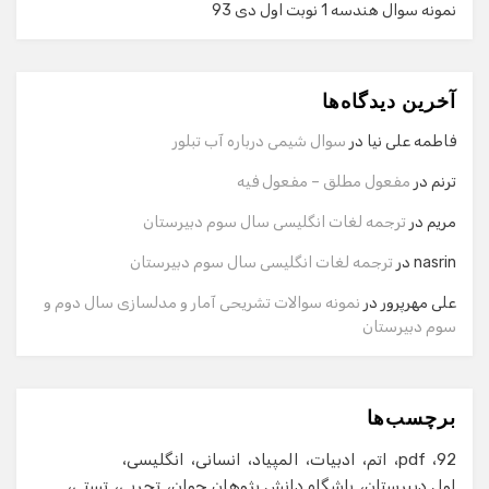
نمونه سوال هندسه 1 نوبت اول دی 93
گفت‌وگو با دستیار هوشمند
دستیار هوشمند
آخرین دیدگاه‌ها
سلام! برای شروع گفت‌وگو لطفاً شماره تماس یا ایمیل خود را
وارد کنید.
فاطمه علی نیا
در
سوال شیمی درباره آب تبلور
نام
ترنم
در
مفعول مطلق – مفعول فیه
مریم
در
ترجمه لغات انگلیسی سال سوم دبیرستان
شماره تماس
nasrin
در
ترجمه لغات انگلیسی سال سوم دبیرستان
علی مهرپرور
در
نمونه سوالات تشریحی آمار و مدلسازی سال دوم و
سوم دبیرستان
ایمیل
برچسب‌ها
شروع گفت‌وگو
92
pdf
اتم
ادبیات
المپیاد
انسانی
انگلیسی
اول دبیرستان
باشگاه دانش پژوهان جوان
تجربی
تستی