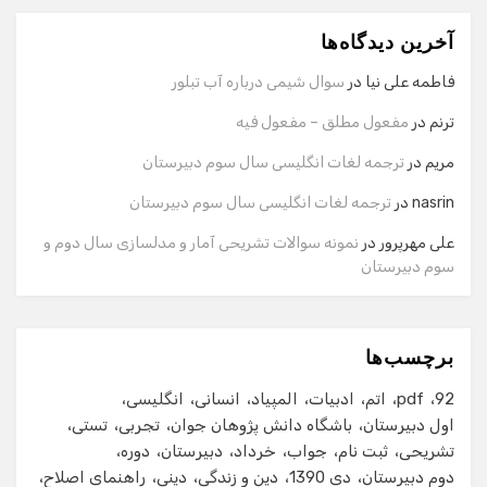
آخرین دیدگاه‌ها
سلام! برای شروع گفت‌وگو لطفاً شماره تماس یا ایمیل خود را
وارد کنید.
فاطمه علی نیا
در
سوال شیمی درباره آب تبلور
نام
ترنم
در
مفعول مطلق – مفعول فیه
مریم
در
ترجمه لغات انگلیسی سال سوم دبیرستان
شماره تماس
nasrin
در
ترجمه لغات انگلیسی سال سوم دبیرستان
علی مهرپرور
در
نمونه سوالات تشریحی آمار و مدلسازی سال دوم و
سوم دبیرستان
ایمیل
برچسب‌ها
شروع گفت‌وگو
92
pdf
اتم
ادبیات
المپیاد
انسانی
انگلیسی
اول دبیرستان
باشگاه دانش پژوهان جوان
تجربی
تستی
تشریحی
ثبت نام
جواب
خرداد
دبیرستان
دوره
دوم دبیرستان
دی 1390
دین و زندگی
دینی
راهنمای اصلاح