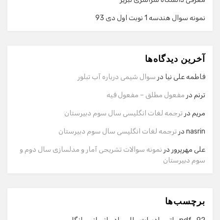
نمونه سوال هندسه 1 نوبت اول دی 93
گفت‌وگو با دستیار هوشمند
دستیار هوشمند
آخرین دیدگاه‌ها
سلام! برای شروع گفت‌وگو لطفاً شماره تماس یا ایمیل خود را
وارد کنید.
فاطمه علی نیا
در
سوال شیمی درباره آب تبلور
نام
ترنم
در
مفعول مطلق – مفعول فیه
مریم
در
ترجمه لغات انگلیسی سال سوم دبیرستان
شماره تماس
nasrin
در
ترجمه لغات انگلیسی سال سوم دبیرستان
علی مهرپرور
در
نمونه سوالات تشریحی آمار و مدلسازی سال دوم و
سوم دبیرستان
ایمیل
برچسب‌ها
شروع گفت‌وگو