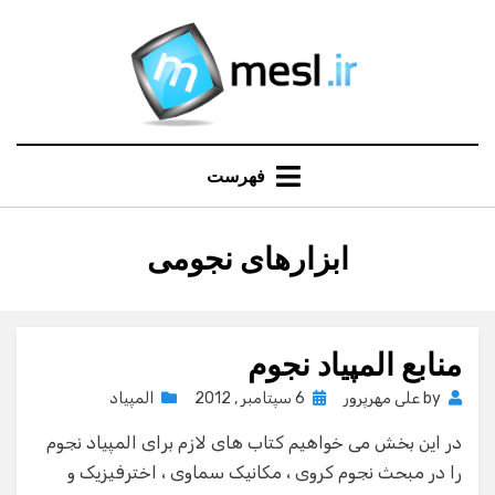
Ski
t
conten
فهرست
:
برچسب
ابزارهای نجومی
منابع المپیاد نجوم
Posted
by
علی مهرپرور
6 سپتامبر , 2012
المپیاد
on
در این بخش می خواهیم کتاب های لازم برای المپیاد نجوم
را در مبحث نجوم کروی ، مکانیک سماوی ، اخترفیزیک و