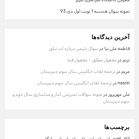
نمونه سوال هندسه 1 نوبت اول دی 93
گفت‌وگو با دستیار هوشمند
دستیار هوشمند
آخرین دیدگاه‌ها
سلام! برای شروع گفت‌وگو لطفاً شماره تماس یا ایمیل خود را
وارد کنید.
فاطمه علی نیا
در
سوال شیمی درباره آب تبلور
نام
ترنم
در
مفعول مطلق – مفعول فیه
مریم
در
ترجمه لغات انگلیسی سال سوم دبیرستان
شماره تماس
nasrin
در
ترجمه لغات انگلیسی سال سوم دبیرستان
علی مهرپرور
در
نمونه سوالات تشریحی آمار و مدلسازی سال دوم و
سوم دبیرستان
ایمیل
برچسب‌ها
شروع گفت‌وگو