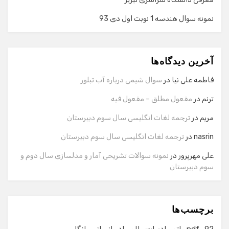
نمونه سوال هندسه 1 نوبت اول دی 93
گفت‌وگو با دستیار هوشمند
دستیار هوشمند
آخرین دیدگاه‌ها
سلام! برای شروع گفت‌وگو لطفاً شماره تماس یا ایمیل خود را
وارد کنید.
فاطمه علی نیا
در
سوال شیمی درباره آب تبلور
نام
ترنم
در
مفعول مطلق – مفعول فیه
مریم
در
ترجمه لغات انگلیسی سال سوم دبیرستان
شماره تماس
nasrin
در
ترجمه لغات انگلیسی سال سوم دبیرستان
علی مهرپرور
در
نمونه سوالات تشریحی آمار و مدلسازی سال دوم و
سوم دبیرستان
ایمیل
برچسب‌ها
شروع گفت‌وگو