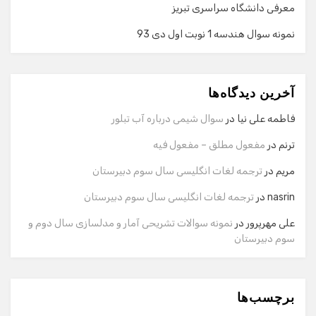
معرفی دانشگاه سراسری تبریز
نمونه سوال هندسه 1 نوبت اول دی 93
گفت‌وگو با دستیار هوشمند
دستیار هوشمند
آخرین دیدگاه‌ها
سلام! برای شروع گفت‌وگو لطفاً شماره تماس یا ایمیل خود را
وارد کنید.
فاطمه علی نیا
در
سوال شیمی درباره آب تبلور
نام
ترنم
در
مفعول مطلق – مفعول فیه
مریم
در
ترجمه لغات انگلیسی سال سوم دبیرستان
شماره تماس
nasrin
در
ترجمه لغات انگلیسی سال سوم دبیرستان
علی مهرپرور
در
نمونه سوالات تشریحی آمار و مدلسازی سال دوم و
سوم دبیرستان
ایمیل
برچسب‌ها
شروع گفت‌وگو