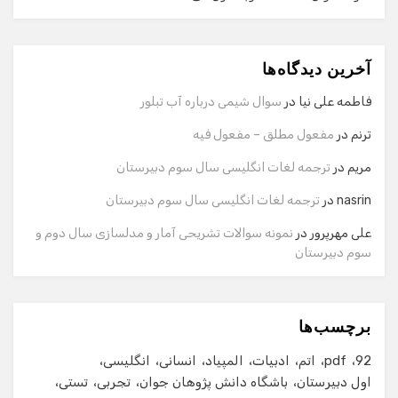
دستیار هوشمند
آخرین دیدگاه‌ها
سلام! برای شروع گفت‌وگو لطفاً شماره تماس یا ایمیل خود را
وارد کنید.
فاطمه علی نیا
در
سوال شیمی درباره آب تبلور
نام
ترنم
در
مفعول مطلق – مفعول فیه
مریم
در
ترجمه لغات انگلیسی سال سوم دبیرستان
شماره تماس
nasrin
در
ترجمه لغات انگلیسی سال سوم دبیرستان
علی مهرپرور
در
نمونه سوالات تشریحی آمار و مدلسازی سال دوم و
سوم دبیرستان
ایمیل
برچسب‌ها
شروع گفت‌وگو
92
pdf
اتم
ادبیات
المپیاد
انسانی
انگلیسی
اول دبیرستان
باشگاه دانش پژوهان جوان
تجربی
تستی