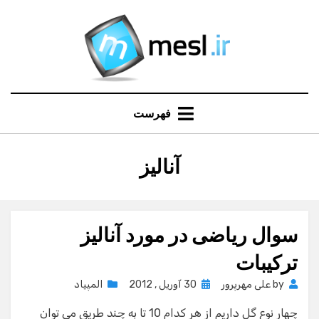
Ski
t
conten
فهرست
:
آنالیز
برچسب
سوال ریاضی در مورد آنالیز
ترکیبات
Posted
by
علی مهرپرور
30 آوریل , 2012
المپیاد
on
چهار نوع گل داریم از هر کدام 10 تا به چند طریق می توان