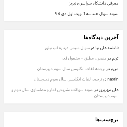
معرفی دانشگاه سراسری تبریز
نمونه سوال هندسه 1 نوبت اول دی 93
گفت‌وگو با دستیار هوشمند
دستیار هوشمند
آخرین دیدگاه‌ها
سلام! برای شروع گفت‌وگو لطفاً شماره تماس یا ایمیل خود را
وارد کنید.
فاطمه علی نیا
در
سوال شیمی درباره آب تبلور
نام
ترنم
در
مفعول مطلق – مفعول فیه
مریم
در
ترجمه لغات انگلیسی سال سوم دبیرستان
شماره تماس
nasrin
در
ترجمه لغات انگلیسی سال سوم دبیرستان
علی مهرپرور
در
نمونه سوالات تشریحی آمار و مدلسازی سال دوم و
سوم دبیرستان
ایمیل
برچسب‌ها
شروع گفت‌وگو