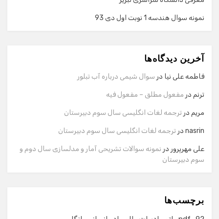
نمونه سوال هندسه 1 نوبت اول دی 93
گفت‌وگو با دستیار هوشمند
دستیار هوشمند
آخرین دیدگاه‌ها
سلام! برای شروع گفت‌وگو لطفاً شماره تماس یا ایمیل خود را
وارد کنید.
فاطمه علی نیا
در
سوال شیمی درباره آب تبلور
نام
ترنم
در
مفعول مطلق – مفعول فیه
مریم
در
ترجمه لغات انگلیسی سال سوم دبیرستان
شماره تماس
nasrin
در
ترجمه لغات انگلیسی سال سوم دبیرستان
علی مهرپرور
در
نمونه سوالات تشریحی آمار و مدلسازی سال دوم و
سوم دبیرستان
ایمیل
برچسب‌ها
شروع گفت‌وگو