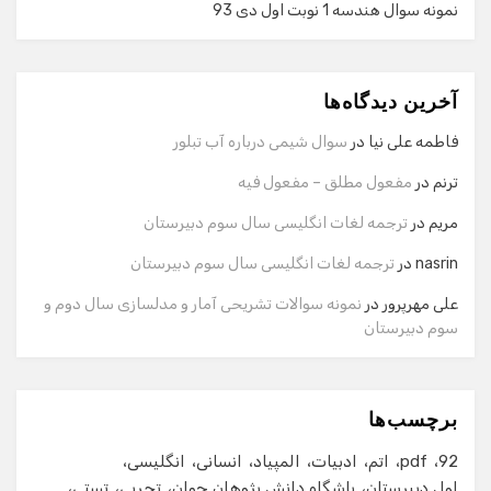
نمونه سوال هندسه 1 نوبت اول دی 93
گفت‌وگو با دستیار هوشمند
دستیار هوشمند
آخرین دیدگاه‌ها
سلام! برای شروع گفت‌وگو لطفاً شماره تماس یا ایمیل خود را
وارد کنید.
فاطمه علی نیا
در
سوال شیمی درباره آب تبلور
نام
ترنم
در
مفعول مطلق – مفعول فیه
مریم
در
ترجمه لغات انگلیسی سال سوم دبیرستان
شماره تماس
nasrin
در
ترجمه لغات انگلیسی سال سوم دبیرستان
علی مهرپرور
در
نمونه سوالات تشریحی آمار و مدلسازی سال دوم و
سوم دبیرستان
ایمیل
برچسب‌ها
شروع گفت‌وگو
92
pdf
اتم
ادبیات
المپیاد
انسانی
انگلیسی
اول دبیرستان
باشگاه دانش پژوهان جوان
تجربی
تستی