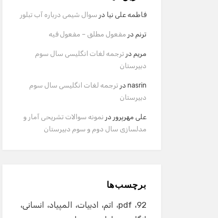
فاطمه علی نیا
در
سوال شیمی درباره آب تبلور
ترنم
در
مفعول مطلق – مفعول فیه
مریم
در
ترجمه لغات انگلیسی سال سوم
دبیرستان
nasrin
در
ترجمه لغات انگلیسی سال سوم
دبیرستان
علی مهرپرور
در
نمونه سوالات تشریحی آمار و
مدلسازی سال دوم و سوم دبیرستان
برچسب‌ها
92
pdf
اتم
ادبیات
المپیاد
انسانی