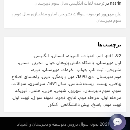
شماره تماس
nasrin
در
ترجمه لغات انگلیسی سال سوم دبیرستان
علی مهرپرور
در
نمونه سوالات تشریحی آمار و مدلسازی سال دوم و
سوم دبیرستان
ایمیل
برچسب‌ها
شروع گفت‌وگو
92
pdf
اتم
ادبیات
المپیاد
انسانی
انگلیسی
اول دبیرستان
باشگاه دانش پژوهان جوان
تجربی
تستی
تشریحی
ثبت نام
جواب
خرداد
دبیرستان
دوره
دوم دبیرستان
دی 1390
دین و زندگی
دینی
راهنمای اصلاح
ریاضی
زیست
زیست شناسی
سال 1391
سراسری
سوالات
سوم
سوم دبیرستان
شهریور
شیمی
عربی
علمی
فیزیک
مرحله اول
مرحله دوم
نتایج
نجوم
نمونه سوال
نوبت اول
نوبت دوم
پاسخ
پیش دانشگاهی
کنکور
© 2021 نمونه سوال دروس متوسطه و دبیرستان و المپیاد