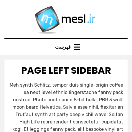
Ski
t
conten
فهرست
PAGE LEFT SIDEBAR
Meh synth Schlitz, tempor duis single-origin coffee
ea next level ethnic fingerstache fanny pack
nostrud. Photo booth anim 8-bit hella, PBR 3 wolf
moon beard Helvetica. Salvia esse nihil, flexitarian
Truffaut synth art party deep v chillwave. Seitan
High Life reprehenderit consectetur cupidatat
kogi. Et leggings fanny pack, elit bespoke vinyl art