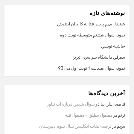
نوشته‌های تازه
هشدار مهم پلیس فتا به کاربران اینترنتی
نمونه سوال هشتم متوسطه نوبت دوم
حاشیه نویسی
معرفی دانشگاه سراسری تبریز
نمونه سوال هندسه 1 نوبت اول دی 93
گفت‌وگو با دستیار هوشمند
دستیار هوشمند
آخرین دیدگاه‌ها
سلام! برای شروع گفت‌وگو لطفاً شماره تماس یا ایمیل خود را
وارد کنید.
فاطمه علی نیا
در
سوال شیمی درباره آب تبلور
نام
ترنم
در
مفعول مطلق – مفعول فیه
مریم
در
ترجمه لغات انگلیسی سال سوم دبیرستان