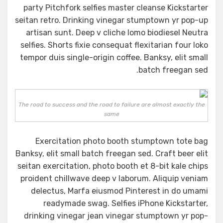
party Pitchfork selfies master cleanse Kickstarter
seitan retro. Drinking vinegar stumptown yr pop-up
artisan sunt. Deep v cliche lomo biodiesel Neutra
selfies. Shorts fixie consequat flexitarian four loko
tempor duis single-origin coffee. Banksy, elit small
batch freegan sed.
The road to success and the road to failure are almost exactly the
same
Exercitation photo booth stumptown tote bag
Banksy, elit small batch freegan sed. Craft beer elit
seitan exercitation, photo booth et 8-bit kale chips
proident chillwave deep v laborum. Aliquip veniam
delectus, Marfa eiusmod Pinterest in do umami
readymade swag. Selfies iPhone Kickstarter,
drinking vinegar jean vinegar stumptown yr pop-